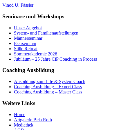
Vinod U. Fässler
Seminare und Workshops
Unser Angebot
System- und Familienaufstellungen
Männerseminar
Paarseminar
Stille Retreat
Sommerakademie 2026
Jubiläum – 25 Jahre CiP Coaching in Process
Coaching Ausbildung
Ausbildung zum Life & System Coach
Coaching Ausbildung – Expert Class
Coaching Ausbildung – Master Class
Weitere Links
Home
Artgalerie Bela Roth
Mediathek